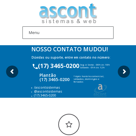
NOSSO CONTATO MUDOU!
Dúvidas ou suporte, entre em contato no número:
(17) 3465-0200
Seg. à Sexta - 08h às 18h
Sábado - 09h às 12h
Plantão
* Após horário comercial,
(17) 3465-0200
sábados, domingos e
feriados
/ascontsistemas
@ascontsistemas
(17) 3465-0200